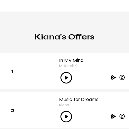
Kiana's Offers
In My Mind
Mitchell K.
1
Lecteur
audio
Music for Dreams
Kiana
2
Lecteur
audio