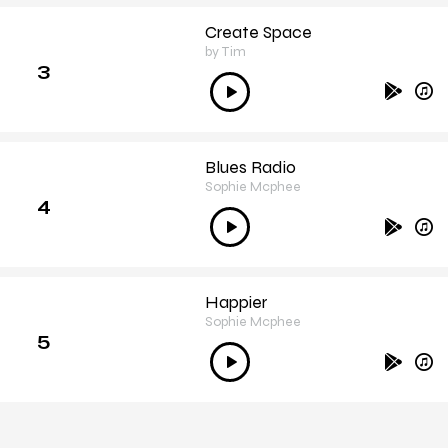
Create Space
by Tim
3
Lecteur
audio
Blues Radio
Sophie Mcphee
4
Lecteur
audio
Happier
Sophie Mcphee
5
Lecteur
audio