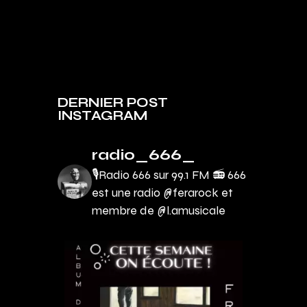
DERNIER POST
INSTAGRAM
radio_666_
🎙Radio 666 sur 99.1 FM 📻
666
est une radio @ferarock et
membre de @l.amusicale