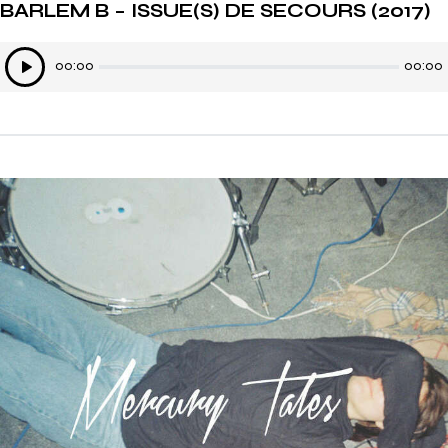
BARLEM B – ISSUE(S) DE SECOURS (2017)
Lecteur
00:00
00:00
audio