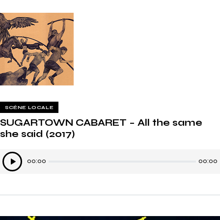
SCÈNE LOCALE
SUGARTOWN CABARET – All the same
she said (2017)
Lecteur
00:00
00:00
audio