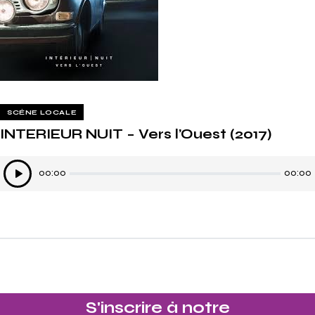
SCÈNE LOCALE
INTERIEUR NUIT – Vers l’Ouest (2017)
Lecteur
00:00
00:00
audio
S'inscrire à notre