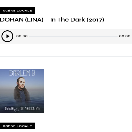
SCÈNE LOCALE
DORAN (LINA) – In The Dark (2017)
Lecteur
00:00
00:00
audio
SCÈNE LOCALE