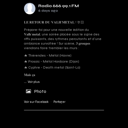
Radio 666 99.1 FM
6 days ago
𝐋𝐄 𝐑𝐄𝐓𝐎𝐔𝐑 𝐃𝐔 𝐕𝐀𝐋𝐇’𝐌𝐄𝐓𝐀𝐋 ! 🤘🏻
Prépare-toi pour une nouvelle édition du
𝐕𝐚𝐥𝐡’𝐦𝐞𝐭𝐚𝐥, une soirée placée sous le signe des
riffs puissants, des rythmes percutants et d'une
ambiance survoltée ! Sur scène, 𝟑 𝐠𝐫𝐨𝐮𝐩𝐞𝐬
viendrons faire trembler les murs :
🔥 Thérendes - Métal (Havre)
🔥 Prosaic - Métal Hardcore (Dijon)
🔥 Cyphre - Death metal (Saint-Lô)
𝐌𝐚𝐢𝐬 𝐜̧𝐚
...
Voir plus
Photo
Voir sur Facebook
·
Partager