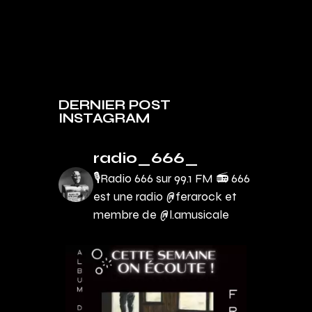
DERNIER POST
INSTAGRAM
radio_666_
🎙Radio 666 sur 99.1 FM 📻
666
est une radio @ferarock et
membre de @l.amusicale