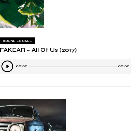
SCÈNE LOCALE
FAKEAR – All Of Us (2017)
Lecteur
00:00
00:00
audio