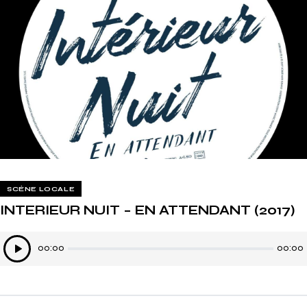
SCÈNE LOCALE
INTERIEUR NUIT – EN ATTENDANT (2017)
Lecteur
00:00
00:00
audio