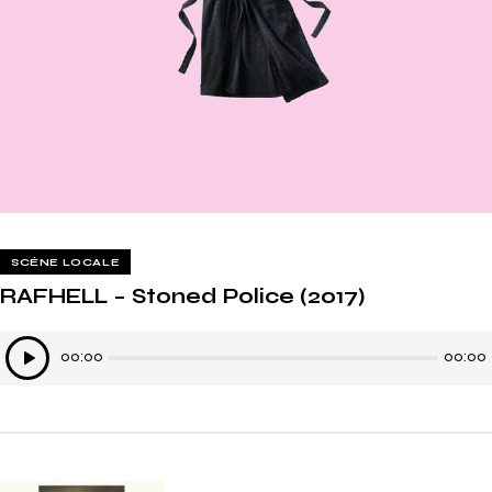
SCÈNE LOCALE
RAFHELL – Stoned Police (2017)
Lecteur
00:00
00:00
audio