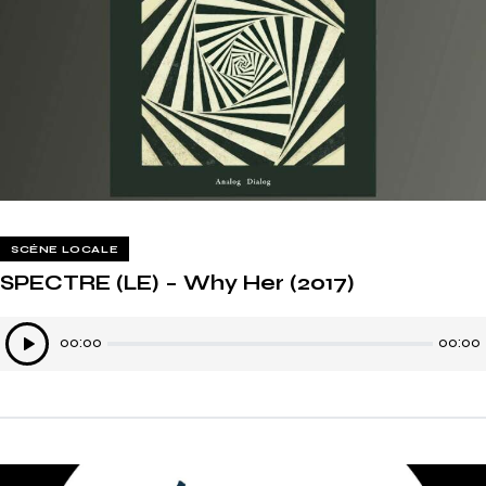
SCÈNE LOCALE
SPECTRE (LE) – Why Her (2017)
Lecteur
00:00
00:00
audio