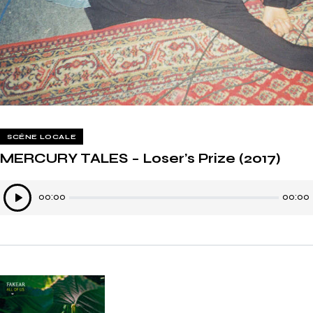
SCÈNE LOCALE
MERCURY TALES – Loser’s Prize (2017)
Lecteur
00:00
00:00
audio