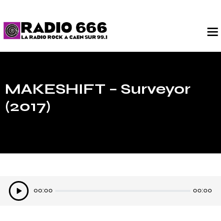
MAKESHIFT – Surveyor
(2017)
Lecteur
00:00
00:00
audio