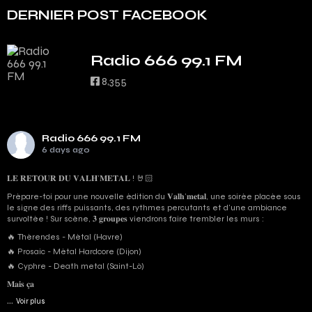
DERNIER POST FACEBOOK
Radio 666 99.1 FM
8,355
Radio 666 99.1 FM
6 days ago
𝐋𝐄 𝐑𝐄𝐓𝐎𝐔𝐑 𝐃𝐔 𝐕𝐀𝐋𝐇’𝐌𝐄𝐓𝐀𝐋 ! 🤘🏻
Prépare-toi pour une nouvelle édition du 𝐕𝐚𝐥𝐡’𝐦𝐞𝐭𝐚𝐥, une soirée placée sous
le signe des riffs puissants, des rythmes percutants et d'une ambiance
survoltée ! Sur scène, 𝟑 𝐠𝐫𝐨𝐮𝐩𝐞𝐬 viendrons faire trembler les murs :
🔥 Thérendes - Métal (Havre)
🔥 Prosaic - Métal Hardcore (Dijon)
🔥 Cyphre - Death metal (Saint-Lô)
𝐌𝐚𝐢𝐬 𝐜̧𝐚
...
Voir plus