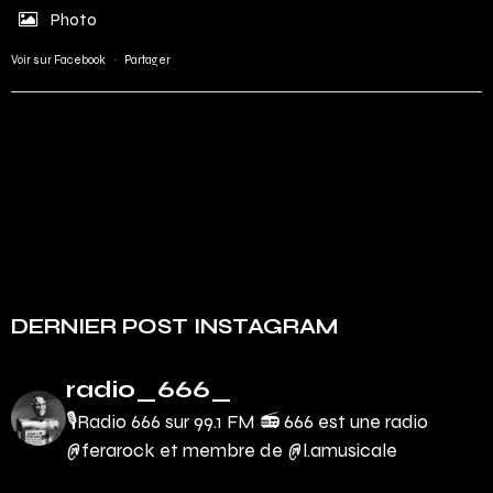
Photo
Voir sur Facebook
·
Partager
DERNIER POST INSTAGRAM
radio_666_
🎙Radio 666 sur 99.1 FM 📻
666 est une radio
@ferarock et membre de @l.amusicale