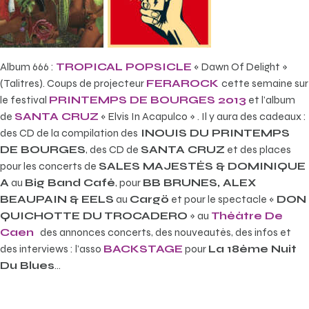
Album 666 :
TROPICAL POPSICLE
« Dawn Of Delight »
(Talitres). Coups de projecteur
FERAROCK
cette semaine sur
le festival
PRINTEMPS DE BOURGES 2013
et l’album
de
SANTA CRUZ
« Elvis In Acapulco » . Il y aura des cadeaux :
des CD de la compilation des
INOUIS DU PRINTEMPS
DE BOURGES
, des CD de
SANTA CRUZ
et des places
pour les concerts de
SALES MAJESTÉS & DOMINIQUE
A
au
Big Band Café
, pour
BB BRUNES, ALEX
BEAUPAIN & EELS
au
Cargö
et pour le spectacle «
DON
QUICHOTTE DU TROCADERO
» au
Théâtre De
Caen
des annonces concerts, des nouveautés, des infos et
des interviews : l’asso
BACKSTAGE
pour
La 18ème Nuit
Du Blues
…