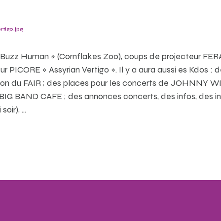
uzz Human » (Cornflakes Zoo), coups de projecteur FERA
r PICORE « Assyrian Vertigo ». Il y a aura aussi es Kdos :
on du FAIR ; des places pour les concerts de JOHNN
ND CAFE ; des annonces concerts, des infos, des invit
oir), …