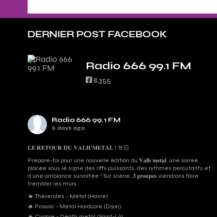
DERNIER POST FACEBOOK
Radio 666 99.1 FM
8,355
Radio 666 99.1 FM
6 days ago
𝐋𝐄 𝐑𝐄𝐓𝐎𝐔𝐑 𝐃𝐔 𝐕𝐀𝐋𝐇’𝐌𝐄𝐓𝐀𝐋 ! 🤘🏻
Prépare-toi pour une nouvelle édition du 𝐕𝐚𝐥𝐡’𝐦𝐞𝐭𝐚𝐥, une soirée
placée sous le signe des riffs puissants, des rythmes percutants et
d'une ambiance survoltée ! Sur scène, 𝟑 𝐠𝐫𝐨𝐮𝐩𝐞𝐬 viendrons faire
trembler les murs :
🔥 Thérendes - Métal (Havre)
🔥 Prosaic - Métal Hardcore (Dijon)
🔥 Cyphre - Death metal (Saint-Lô)