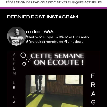
DERNIER POST INSTAGRAM
radio_666_
🎙Radio 666 sur 99.1 FM 📻
666 est une radio
@ferarock et membre de @l.amusicale