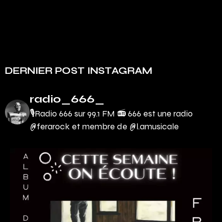
DERNIER POST INSTAGRAM
radio_666_
🎙Radio 666 sur 99.1 FM 📻
666 est une radio
@ferarock et membre de @l.amusicale