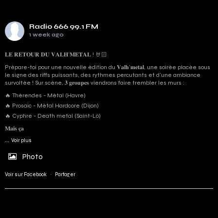
Radio 666 99.1 FM
1 week ago
𝐋𝐄 𝐑𝐄𝐓𝐎𝐔𝐑 𝐃𝐔 𝐕𝐀𝐋𝐇’𝐌𝐄𝐓𝐀𝐋 ! 🤘🏻
Prépare-toi pour une nouvelle édition du 𝐕𝐚𝐥𝐡’𝐦𝐞𝐭𝐚𝐥, une soirée placée sous
le signe des riffs puissants, des rythmes percutants et d'une ambiance
survoltée ! Sur scène, 𝟑 𝐠𝐫𝐨𝐮𝐩𝐞𝐬 viendrons faire trembler les murs :
🔥 Thérendes - Métal (Havre)
🔥 Prosaic - Métal Hardcore (Dijon)
🔥 Cyphre - Death metal (Saint-Lô)
𝐌𝐚𝐢𝐬 𝐜̧𝐚
...
Voir plus
Photo
Voir sur Facebook
·
Partager