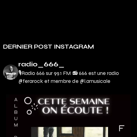
DERNIER POST INSTAGRAM
radio_666_
🎙Radio 666 sur 99.1 FM 📻
666 est une radio
@ferarock et membre de @l.amusicale