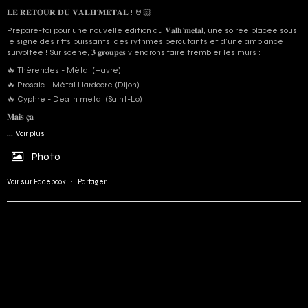
𝐋𝐄 𝐑𝐄𝐓𝐎𝐔𝐑 𝐃𝐔 𝐕𝐀𝐋𝐇’𝐌𝐄𝐓𝐀𝐋 ! 🤘🏻
Prépare-toi pour une nouvelle édition du 𝐕𝐚𝐥𝐡’𝐦𝐞𝐭𝐚𝐥, une soirée placée sous
le signe des riffs puissants, des rythmes percutants et d'une ambiance
survoltée ! Sur scène, 𝟑 𝐠𝐫𝐨𝐮𝐩𝐞𝐬 viendrons faire trembler les murs :
🔥 Thérendes - Métal (Havre)
🔥 Prosaic - Métal Hardcore (Dijon)
🔥 Cyphre - Death metal (Saint-Lô)
𝐌𝐚𝐢𝐬 𝐜̧𝐚
...
Voir plus
Photo
Voir sur Facebook
·
Partager