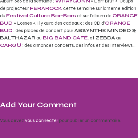
Album 666 de la semaine :
WRAYGUNN
« L’art Brut ». Coups
de projecteur
FERAROCK
cette semaine sur la 11eme edition
du
Festival Culture Bar-Bars
et sur l’album de
ORANGE
BUD
« Losses ». Il y aura des cadeaux : des CD d’
ORANGE
BUD
; des places de concert pour
ABSYNTHE MINDED &
BALTHAZAR
au
BIG BAND CAFÉ
, et
ZEBDA
au
CARGÖ
; des annonces concerts, des infos et des Interviews…
Add Your Comment
Vous devez
vous connecter
pour publier un commentaire.