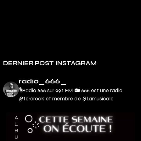
DERNIER POST INSTAGRAM
radio_666_
🎙Radio 666 sur 99.1 FM 📻
666 est une radio
@ferarock et membre de @l.amusicale