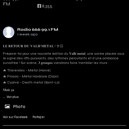
8,355
Radio 666 99.1 FM
1 week ago
𝐋𝐄 𝐑𝐄𝐓𝐎𝐔𝐑 𝐃𝐔 𝐕𝐀𝐋𝐇’𝐌𝐄𝐓𝐀𝐋 ! 🤘🏻
Prépare-toi pour une nouvelle édition du 𝐕𝐚𝐥𝐡’𝐦𝐞𝐭𝐚𝐥, une soirée placée sous
le signe des riffs puissants, des rythmes percutants et d'une ambiance
survoltée ! Sur scène, 𝟑 𝐠𝐫𝐨𝐮𝐩𝐞𝐬 viendrons faire trembler les murs :
🔥 Thérendes - Métal (Havre)
🔥 Prosaic - Métal Hardcore (Dijon)
🔥 Cyphre - Death metal (Saint-Lô)
𝐌𝐚𝐢𝐬 𝐜̧𝐚
...
Voir plus
Photo
Voir sur Facebook
·
Partager