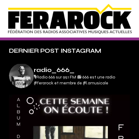
DERNIER POST INSTAGRAM
radio_666_
🎙Radio 666 sur 99.1 FM 📻
666 est une radio
@ferarock et membre de @l.amusicale