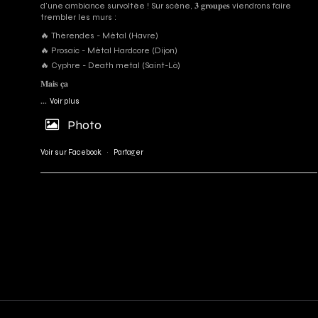
d'une ambiance survoltée ! Sur scène, 𝟑 𝐠𝐫𝐨𝐮𝐩𝐞𝐬 viendrons faire
trembler les murs :
🔥 Thérendes - Métal (Havre)
🔥 Prosaic - Métal Hardcore (Dijon)
🔥 Cyphre - Death metal (Saint-Lô)
𝐌𝐚𝐢𝐬 𝐜̧𝐚
...
Voir plus
Photo
Voir sur Facebook
·
Partager