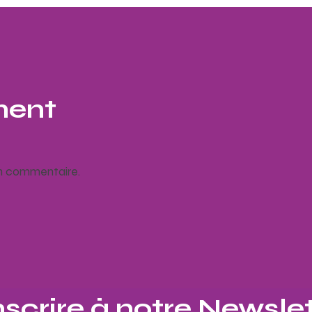
ment
un commentaire.
nscrire à notre Newslet