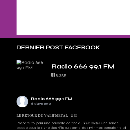
DERNIER POST FACEBOOK
Radio 666 99.1 FM
8,355
Radio 666 99.1 FM
6 days ago
𝐋𝐄 𝐑𝐄𝐓𝐎𝐔𝐑 𝐃𝐔 𝐕𝐀𝐋𝐇’𝐌𝐄𝐓𝐀𝐋 ! 🤘🏻
Prépare-toi pour une nouvelle édition du 𝐕𝐚𝐥𝐡’𝐦𝐞𝐭𝐚𝐥, une soirée
placée sous le signe des riffs puissants, des rythmes percutants et