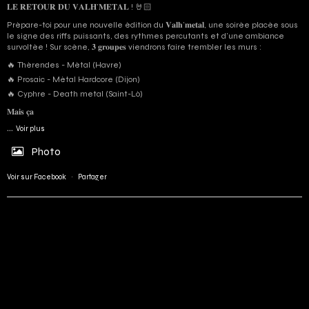
𝐋𝐄 𝐑𝐄𝐓𝐎𝐔𝐑 𝐃𝐔 𝐕𝐀𝐋𝐇’𝐌𝐄𝐓𝐀𝐋 ! 🤘🏻
Prépare-toi pour une nouvelle édition du 𝐕𝐚𝐥𝐡’𝐦𝐞𝐭𝐚𝐥, une soirée placée sous
le signe des riffs puissants, des rythmes percutants et d'une ambiance
survoltée ! Sur scène, 𝟑 𝐠𝐫𝐨𝐮𝐩𝐞𝐬 viendrons faire trembler les murs :
🔥 Thérendes - Métal (Havre)
🔥 Prosaic - Métal Hardcore (Dijon)
🔥 Cyphre - Death metal (Saint-Lô)
𝐌𝐚𝐢𝐬 𝐜̧𝐚
...
Voir plus
Photo
Voir sur Facebook
·
Partager