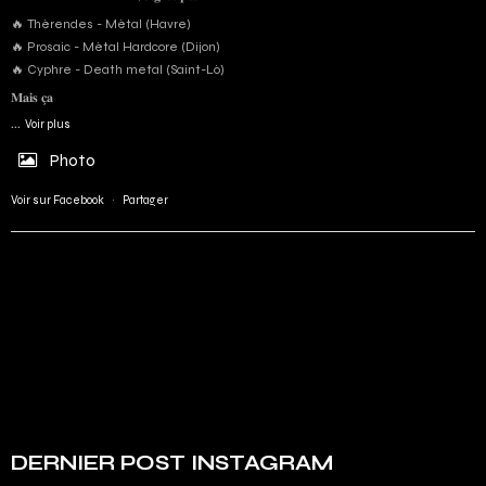
🔥 Thérendes - Métal (Havre)
🔥 Prosaic - Métal Hardcore (Dijon)
🔥 Cyphre - Death metal (Saint-Lô)
𝐌𝐚𝐢𝐬 𝐜̧𝐚
...
Voir plus
Photo
Voir sur Facebook
·
Partager
DERNIER POST INSTAGRAM