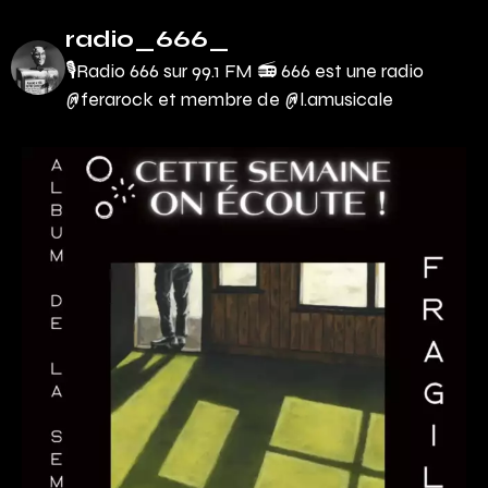
radio_666_
🎙Radio 666 sur 99.1 FM 📻
666 est une radio
@ferarock et membre de @l.amusicale