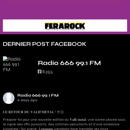
DERNIER POST FACEBOOK
Radio 666 99.1 FM
8,355
Radio 666 99.1 FM
6 days ago
𝐋𝐄 𝐑𝐄𝐓𝐎𝐔𝐑 𝐃𝐔 𝐕𝐀𝐋𝐇’𝐌𝐄𝐓𝐀𝐋 ! 🤘🏻
Prépare-toi pour une nouvelle édition du 𝐕𝐚𝐥𝐡’𝐦𝐞𝐭𝐚𝐥, une soirée placée sous
le signe des riffs puissants, des rythmes percutants et d'une ambiance
survoltée ! Sur scène, 𝟑 𝐠𝐫𝐨𝐮𝐩𝐞𝐬 viendrons faire trembler les murs :