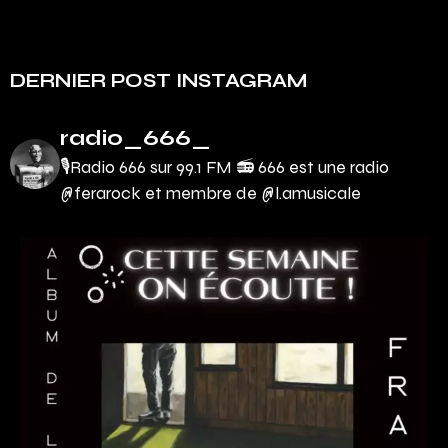
DERNIER POST INSTAGRAM
radio_666_
🎙Radio 666 sur 99.1 FM 📻
666 est une radio
@ferarock et membre de @l.amusicale