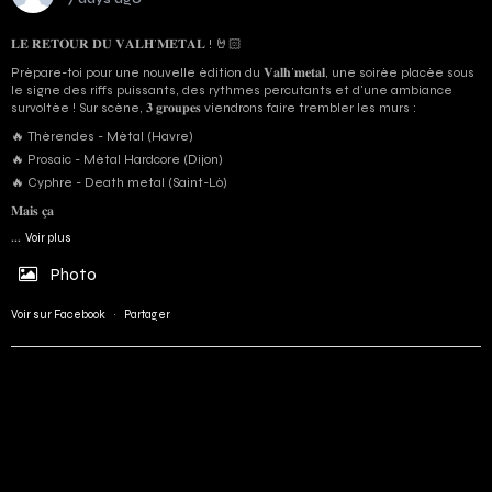
𝐋𝐄 𝐑𝐄𝐓𝐎𝐔𝐑 𝐃𝐔 𝐕𝐀𝐋𝐇’𝐌𝐄𝐓𝐀𝐋 ! 🤘🏻
Prépare-toi pour une nouvelle édition du 𝐕𝐚𝐥𝐡’𝐦𝐞𝐭𝐚𝐥, une soirée placée sous
le signe des riffs puissants, des rythmes percutants et d'une ambiance
survoltée ! Sur scène, 𝟑 𝐠𝐫𝐨𝐮𝐩𝐞𝐬 viendrons faire trembler les murs :
🔥 Thérendes - Métal (Havre)
🔥 Prosaic - Métal Hardcore (Dijon)
🔥 Cyphre - Death metal (Saint-Lô)
𝐌𝐚𝐢𝐬 𝐜̧𝐚
...
Voir plus
Photo
Voir sur Facebook
·
Partager