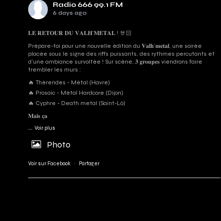
Radio 666 99.1 FM
6 days ago
𝐋𝐄 𝐑𝐄𝐓𝐎𝐔𝐑 𝐃𝐔 𝐕𝐀𝐋𝐇’𝐌𝐄𝐓𝐀𝐋 ! 🤘🏻
Prépare-toi pour une nouvelle édition du 𝐕𝐚𝐥𝐡’𝐦𝐞𝐭𝐚𝐥, une soirée
placée sous le signe des riffs puissants, des rythmes percutants et
d'une ambiance survoltée ! Sur scène, 𝟑 𝐠𝐫𝐨𝐮𝐩𝐞𝐬 viendrons faire
trembler les murs :
🔥 Thérendes - Métal (Havre)
🔥 Prosaic - Métal Hardcore (Dijon)
🔥 Cyphre - Death metal (Saint-Lô)
𝐌𝐚𝐢𝐬 𝐜̧𝐚
...
Voir plus
Photo
Voir sur Facebook
·
Partager