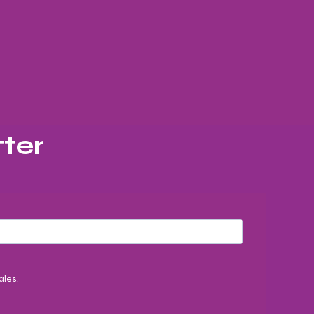
ter​
ales.