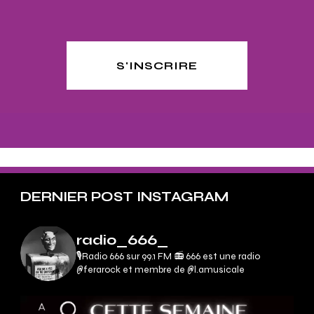
S'INSCRIRE
DERNIER POST INSTAGRAM
radio_666_
🎙Radio 666 sur 99.1 FM 📻
666 est une radio
@ferarock et membre de @l.amusicale