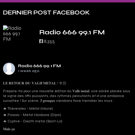
DERNIER POST FACEBOOK
Radio 666 99.1 FM
8,355
Radio 666 99.1 FM
1 week ago
𝐋𝐄 𝐑𝐄𝐓𝐎𝐔𝐑 𝐃𝐔 𝐕𝐀𝐋𝐇’𝐌𝐄𝐓𝐀𝐋 ! 🤘🏻
Prépare-toi pour une nouvelle édition du 𝐕𝐚𝐥𝐡’𝐦𝐞𝐭𝐚𝐥, une soirée placée sous
le signe des riffs puissants, des rythmes percutants et d'une ambiance
survoltée ! Sur scène, 𝟑 𝐠𝐫𝐨𝐮𝐩𝐞𝐬 viendrons faire trembler les murs :
🔥 Thérendes - Métal (Havre)
🔥 Prosaic - Métal Hardcore (Dijon)
🔥 Cyphre - Death metal (Saint-Lô)
𝐌𝐚𝐢𝐬 𝐜̧𝐚