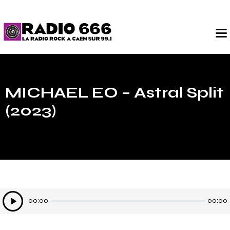
MICHAEL EO – Astral Split
(2023)
Lecteur
00:00
00:00
audio