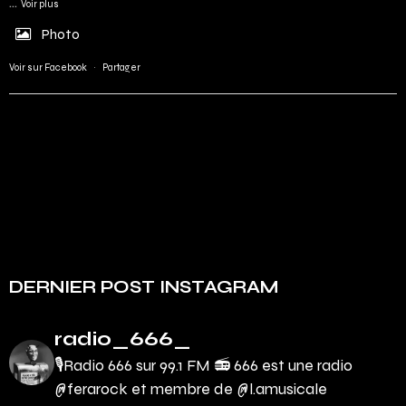
...
Voir plus
Photo
Voir sur Facebook
·
Partager
DERNIER POST INSTAGRAM
radio_666_
🎙Radio 666 sur 99.1 FM 📻
666 est une radio
@ferarock et membre de @l.amusicale