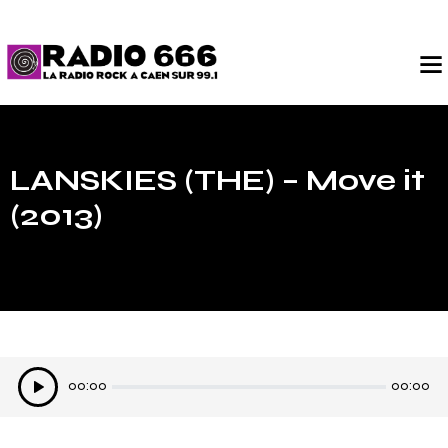
LANSKIES (THE) – Move it
(2013)
Lecteur
00:00
00:00
audio