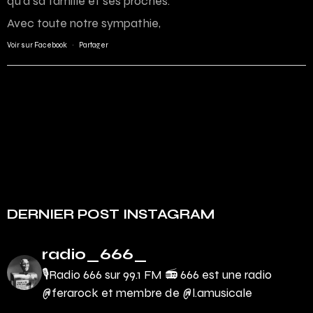
qu’à sa famille et ses proches.
Avec toute notre sympathie,
Voir sur Facebook
·
Partager
DERNIER POST INSTAGRAM
radio_666_
🎙Radio 666 sur 99.1 FM 📻
666 est une radio
@ferarock et membre de @l.amusicale