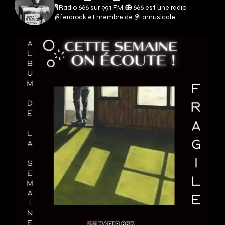
🎙Radio 666 sur 99.1 FM 📻
666 est une radio
@ferarock et membre de @l.amusicale