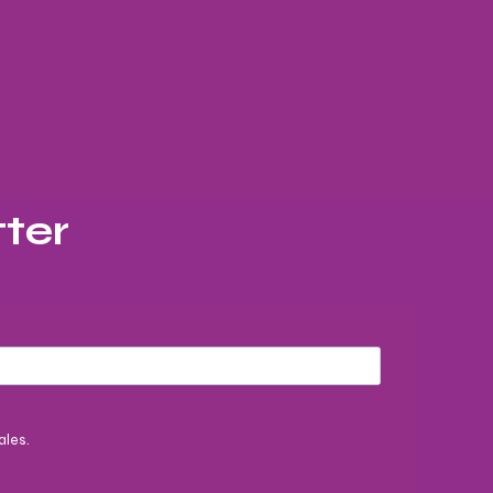
ter​
ales.