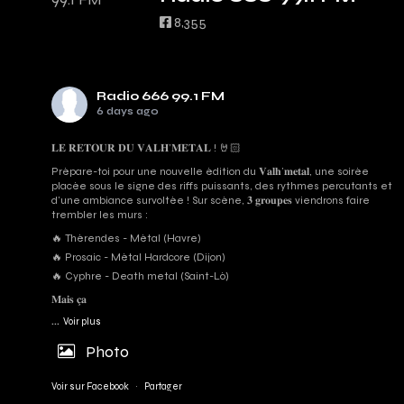
8,355
Radio 666 99.1 FM
6 days ago
𝐋𝐄 𝐑𝐄𝐓𝐎𝐔𝐑 𝐃𝐔 𝐕𝐀𝐋𝐇’𝐌𝐄𝐓𝐀𝐋 ! 🤘🏻
Prépare-toi pour une nouvelle édition du 𝐕𝐚𝐥𝐡’𝐦𝐞𝐭𝐚𝐥, une soirée
placée sous le signe des riffs puissants, des rythmes percutants et
d'une ambiance survoltée ! Sur scène, 𝟑 𝐠𝐫𝐨𝐮𝐩𝐞𝐬 viendrons faire
trembler les murs :
🔥 Thérendes - Métal (Havre)
🔥 Prosaic - Métal Hardcore (Dijon)
🔥 Cyphre - Death metal (Saint-Lô)
𝐌𝐚𝐢𝐬 𝐜̧𝐚
...
Voir plus
Photo
Voir sur Facebook
·
Partager