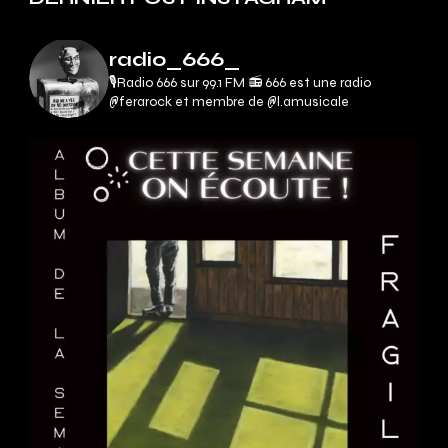
radio_666_
🎙Radio 666 sur 99.1 FM 📻
666 est une radio
@ferarock et membre de @l.amusicale