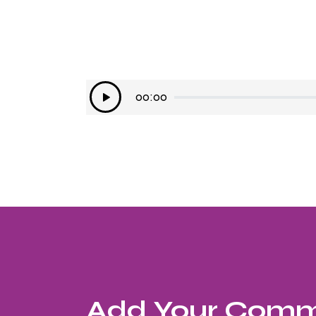
Lecteur
00:00
audio
Add Your Com