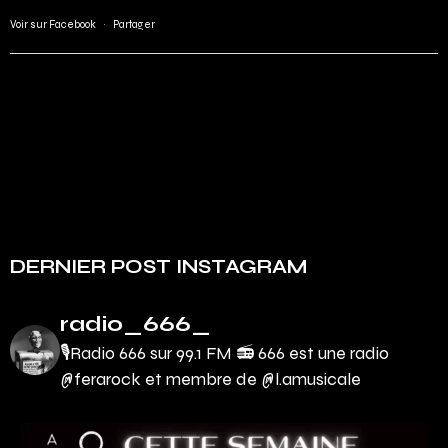
Voir sur Facebook
·
Partager
DERNIER POST INSTAGRAM
radio_666_
🎙Radio 666 sur 99.1 FM 📻
666 est une radio
@ferarock et membre de @l.amusicale