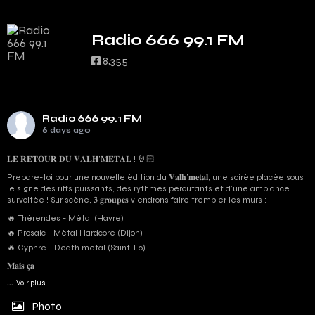
Radio 666 99.1 FM
8,355
Radio 666 99.1 FM
6 days ago
𝐋𝐄 𝐑𝐄𝐓𝐎𝐔𝐑 𝐃𝐔 𝐕𝐀𝐋𝐇’𝐌𝐄𝐓𝐀𝐋 ! 🤘🏻
Prépare-toi pour une nouvelle édition du 𝐕𝐚𝐥𝐡’𝐦𝐞𝐭𝐚𝐥, une soirée placée sous
le signe des riffs puissants, des rythmes percutants et d'une ambiance
survoltée ! Sur scène, 𝟑 𝐠𝐫𝐨𝐮𝐩𝐞𝐬 viendrons faire trembler les murs :
🔥 Thérendes - Métal (Havre)
🔥 Prosaic - Métal Hardcore (Dijon)
🔥 Cyphre - Death metal (Saint-Lô)
𝐌𝐚𝐢𝐬 𝐜̧𝐚
...
Voir plus
Photo