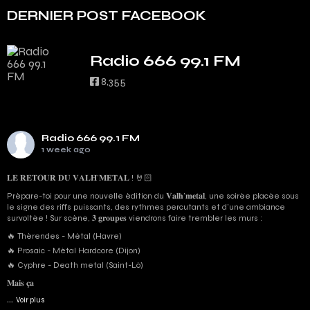
DERNIER POST FACEBOOK
Radio 666 99.1 FM
8,355
Radio 666 99.1 FM
1 week ago
𝐋𝐄 𝐑𝐄𝐓𝐎𝐔𝐑 𝐃𝐔 𝐕𝐀𝐋𝐇’𝐌𝐄𝐓𝐀𝐋 ! 🤘🏻
Prépare-toi pour une nouvelle édition du 𝐕𝐚𝐥𝐡’𝐦𝐞𝐭𝐚𝐥, une soirée placée sous
le signe des riffs puissants, des rythmes percutants et d'une ambiance
survoltée ! Sur scène, 𝟑 𝐠𝐫𝐨𝐮𝐩𝐞𝐬 viendrons faire trembler les murs :
🔥 Thérendes - Métal (Havre)
🔥 Prosaic - Métal Hardcore (Dijon)
🔥 Cyphre - Death metal (Saint-Lô)
𝐌𝐚𝐢𝐬 𝐜̧𝐚
...
Voir plus