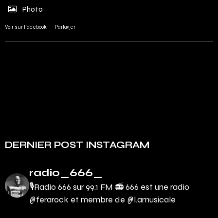
Photo
Voir sur Facebook
·
Partager
DERNIER POST INSTAGRAM
radio_666_
🎙Radio 666 sur 99.1 FM 📻
666 est une radio
@ferarock et membre de @l.amusicale