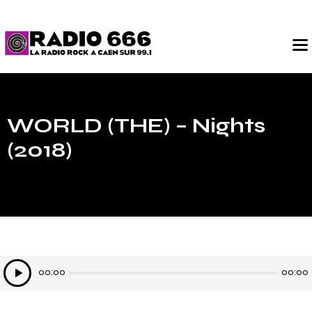
WORLD (THE) – Nights
(2018)
Lecteur
00:00
00:00
audio