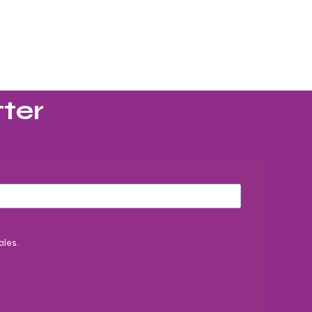
ter​
ales.