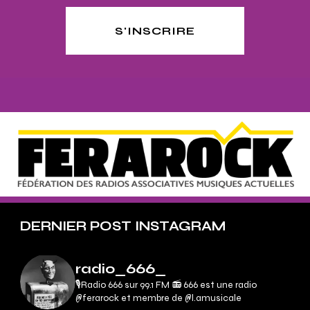
S'INSCRIRE
DERNIER POST INSTAGRAM
radio_666_
🎙Radio 666 sur 99.1 FM 📻
666 est une radio
@ferarock et membre de @l.amusicale