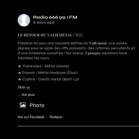
Radio 666 99.1 FM
6 days ago
𝐋𝐄 𝐑𝐄𝐓𝐎𝐔𝐑 𝐃𝐔 𝐕𝐀𝐋𝐇’𝐌𝐄𝐓𝐀𝐋 ! 🤘🏻
Prépare-toi pour une nouvelle édition du 𝐕𝐚𝐥𝐡’𝐦𝐞𝐭𝐚𝐥, une soirée
placée sous le signe des riffs puissants, des rythmes percutants et
d'une ambiance survoltée ! Sur scène, 𝟑 𝐠𝐫𝐨𝐮𝐩𝐞𝐬 viendrons faire
trembler les murs :
🔥 Thérendes - Métal (Havre)
🔥 Prosaic - Métal Hardcore (Dijon)
🔥 Cyphre - Death metal (Saint-Lô)
𝐌𝐚𝐢𝐬 𝐜̧𝐚
...
Voir plus
Photo
Voir sur Facebook
·
Partager