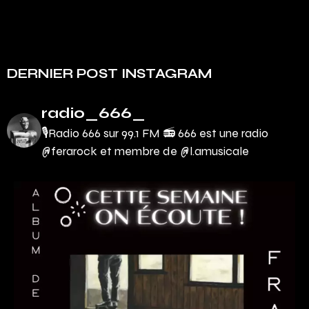
DERNIER POST INSTAGRAM
radio_666_
🎙Radio 666 sur 99.1 FM 📻
666 est une radio
@ferarock et membre de @l.amusicale