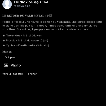
Radio 666 99.1 FM
7 days ago
𝐋𝐄 𝐑𝐄𝐓𝐎𝐔𝐑 𝐃𝐔 𝐕𝐀𝐋𝐇’𝐌𝐄𝐓𝐀𝐋 ! 🤘🏻
Prépare-toi pour une nouvelle édition du 𝐕𝐚𝐥𝐡’𝐦𝐞𝐭𝐚𝐥, une soirée placée sous
le signe des riffs puissants, des rythmes percutants et d'une ambiance
survoltée ! Sur scène, 𝟑 𝐠𝐫𝐨𝐮𝐩𝐞𝐬 viendrons faire trembler les murs :
🔥 Thérendes - Métal (Havre)
🔥 Prosaic - Métal Hardcore (Dijon)
🔥 Cyphre - Death metal (Saint-Lô)
𝐌𝐚𝐢𝐬 𝐜̧𝐚
...
Voir plus
Photo
Voir sur Facebook
·
Partager