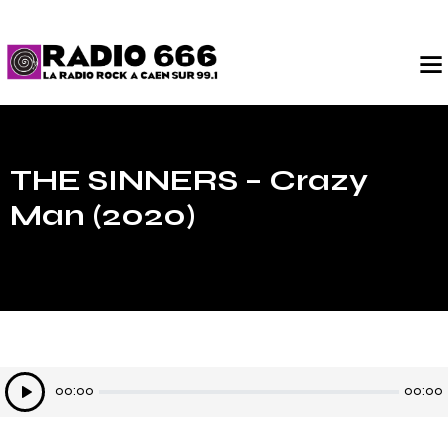
THE SINNERS – Crazy
Man (2020)
Lecteur
00:00
00:00
audio