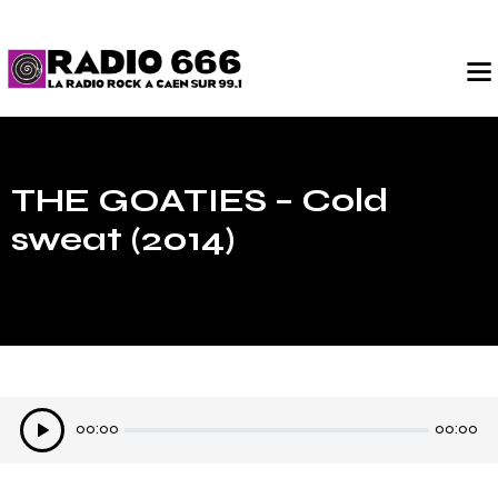
THE GOATIES – Cold
sweat (2014)
Lecteur
00:00
00:00
audio