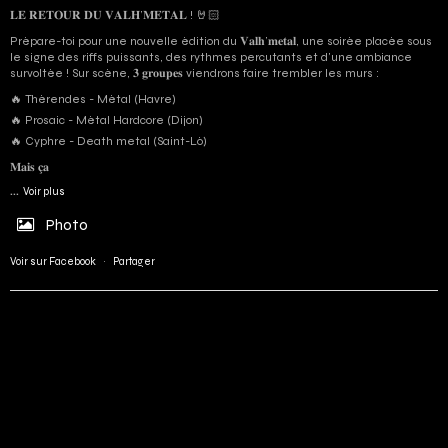
𝐋𝐄 𝐑𝐄𝐓𝐎𝐔𝐑 𝐃𝐔 𝐕𝐀𝐋𝐇’𝐌𝐄𝐓𝐀𝐋 ! 🤘🏻
Prépare-toi pour une nouvelle édition du 𝐕𝐚𝐥𝐡’𝐦𝐞𝐭𝐚𝐥, une soirée placée sous
le signe des riffs puissants, des rythmes percutants et d'une ambiance
survoltée ! Sur scène, 𝟑 𝐠𝐫𝐨𝐮𝐩𝐞𝐬 viendrons faire trembler les murs :
🔥 Thérendes - Métal (Havre)
🔥 Prosaic - Métal Hardcore (Dijon)
🔥 Cyphre - Death metal (Saint-Lô)
𝐌𝐚𝐢𝐬 𝐜̧𝐚
...
Voir plus
Photo
Voir sur Facebook
·
Partager