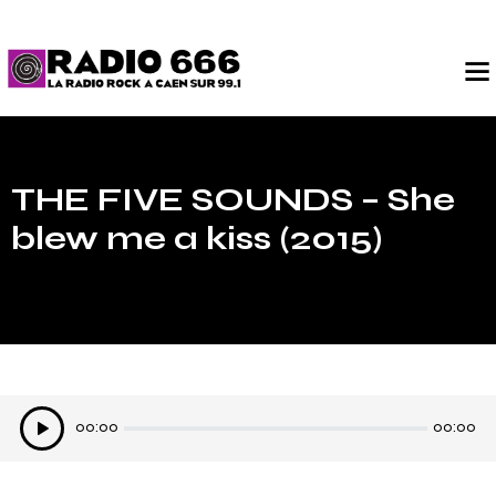
THE FIVE SOUNDS – She
blew me a kiss (2015)
Lecteur
00:00
00:00
audio