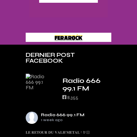
DERNIER POST
FACEBOOK
Radio 666
99.1 FM
8,355
Radio 666 99.1 FM
1 week ago
𝐋𝐄 𝐑𝐄𝐓𝐎𝐔𝐑 𝐃𝐔 𝐕𝐀𝐋𝐇’𝐌𝐄𝐓𝐀𝐋 ! 🤘🏻