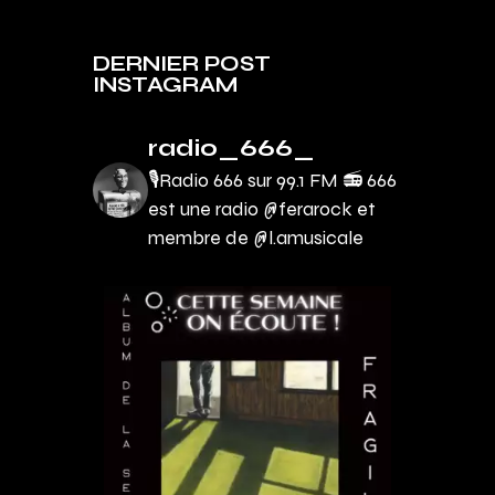
DERNIER POST
INSTAGRAM
radio_666_
🎙Radio 666 sur 99.1 FM 📻
666
est une radio @ferarock et
membre de @l.amusicale