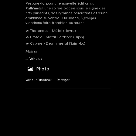
Prépare-toi pour une nouvelle édition du
𝐕𝐚𝐥𝐡’𝐦𝐞𝐭𝐚𝐥, une soirée placée sous le signe des
riffs puissants, des rythmes percutants et d'une
ambiance survoltée ! Sur scène, 𝟑 𝐠𝐫𝐨𝐮𝐩𝐞𝐬
viendrons faire trembler les murs :
🔥 Thérendes - Métal (Havre)
🔥 Prosaic - Métal Hardcore (Dijon)
🔥 Cyphre - Death metal (Saint-Lô)
𝐌𝐚𝐢𝐬 𝐜̧𝐚
...
Voir plus
Photo
Voir sur Facebook
·
Partager