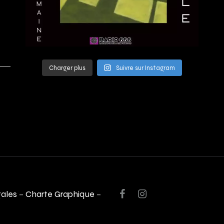
Charger plus
Suivre sur Instagram
gales
–
Charte Graphique
–