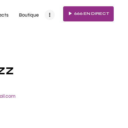
666 EN DIRECT
acts
Boutique
zz
ail.com