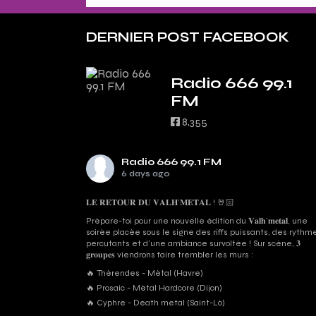
DERNIER POST FACEBOOK
Radio 666 99.1
FM
8,355
Radio 666 99.1 FM
6 days ago
𝐋𝐄 𝐑𝐄𝐓𝐎𝐔𝐑 𝐃𝐔 𝐕𝐀𝐋𝐇’𝐌𝐄𝐓𝐀𝐋 ! 🤘🏻
Prépare-toi pour une nouvelle édition du 𝐕𝐚𝐥𝐡’𝐦𝐞𝐭𝐚𝐥, une
soirée placée sous le signe des riffs puissants, des rythm
percutants et d'une ambiance survoltée ! Sur scène, 𝟑
𝐠𝐫𝐨𝐮𝐩𝐞𝐬 viendrons faire trembler les murs :
🔥 Thérendes - Métal (Havre)
🔥 Prosaic - Métal Hardcore (Dijon)
🔥 Cyphre - Death metal (Saint-Lô)