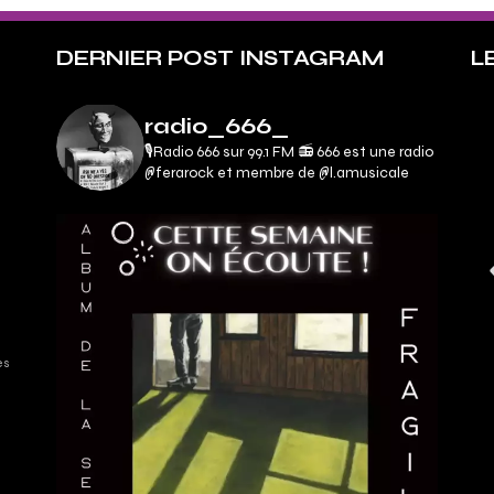
DERNIER POST INSTAGRAM
L
radio_666_
🎙Radio 666 sur 99.1 FM 📻
666 est une radio
@ferarock et membre de @l.amusicale
es