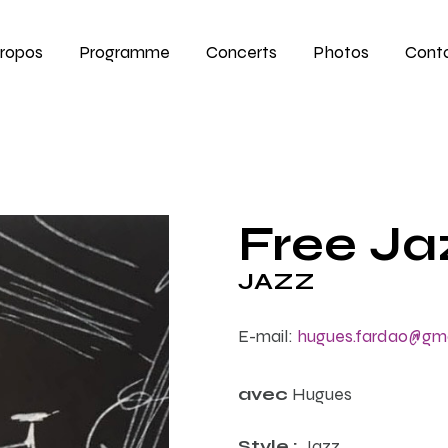
Propos
Programme
Concerts
Photos
Cont
Free Ja
JAZZ
E-mail:
hugues.fardao@gm
avec
Hugues
Style :
Jazz