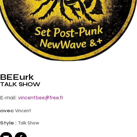
BEEurk
TALK SHOW
E-mail:
vincentbee@free.fr
avec
Vincent
Style :
Talk Show