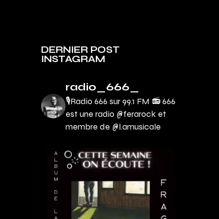
DERNIER POST
INSTAGRAM
radio_666_
🎙Radio 666 sur 99.1 FM 📻
666
est une radio @ferarock et
membre de @l.amusicale