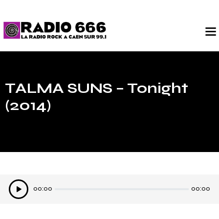
TALMA SUNS – Tonight
(2014)
Lecteur
00:00
00:00
audio