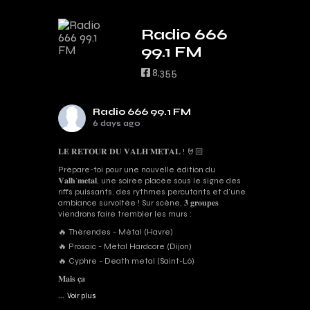
Radio 666
99.1 FM
8,355
Radio 666 99.1 FM
6 days ago
𝐋𝐄 𝐑𝐄𝐓𝐎𝐔𝐑 𝐃𝐔 𝐕𝐀𝐋𝐇’𝐌𝐄𝐓𝐀𝐋 ! 🤘🏻
Prépare-toi pour une nouvelle édition du
𝐕𝐚𝐥𝐡’𝐦𝐞𝐭𝐚𝐥, une soirée placée sous le signe des
riffs puissants, des rythmes percutants et d'une
ambiance survoltée ! Sur scène, 𝟑 𝐠𝐫𝐨𝐮𝐩𝐞𝐬
viendrons faire trembler les murs :
🔥 Thérendes - Métal (Havre)
🔥 Prosaic - Métal Hardcore (Dijon)
🔥 Cyphre - Death metal (Saint-Lô)
𝐌𝐚𝐢𝐬 𝐜̧𝐚
...
Voir plus