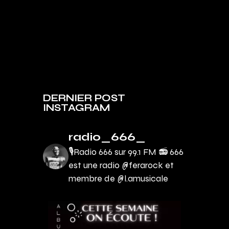
DERNIER POST
INSTAGRAM
radio_666_
🎙Radio 666 sur 99.1 FM 📻
666
est une radio @ferarock et
membre de @l.amusicale