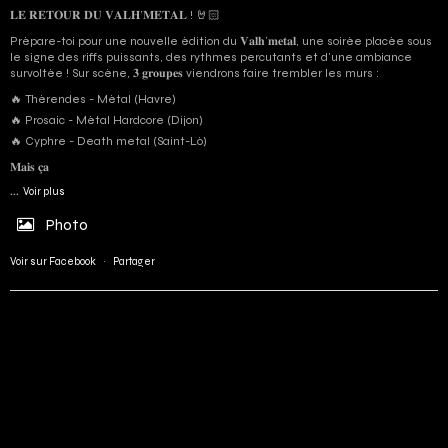
𝐋𝐄 𝐑𝐄𝐓𝐎𝐔𝐑 𝐃𝐔 𝐕𝐀𝐋𝐇’𝐌𝐄𝐓𝐀𝐋 ! 🤘🏻
Prépare-toi pour une nouvelle édition du 𝐕𝐚𝐥𝐡’𝐦𝐞𝐭𝐚𝐥, une soirée placée sous
le signe des riffs puissants, des rythmes percutants et d'une ambiance
survoltée ! Sur scène, 𝟑 𝐠𝐫𝐨𝐮𝐩𝐞𝐬 viendrons faire trembler les murs :
🔥 Thérendes - Métal (Havre)
🔥 Prosaic - Métal Hardcore (Dijon)
🔥 Cyphre - Death metal (Saint-Lô)
𝐌𝐚𝐢𝐬 𝐜̧𝐚
...
Voir plus
Photo
Voir sur Facebook
·
Partager