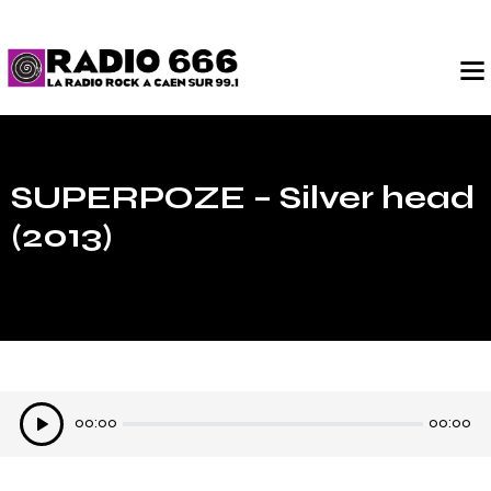
SUPERPOZE – Silver head
(2013)
Lecteur
00:00
00:00
audio