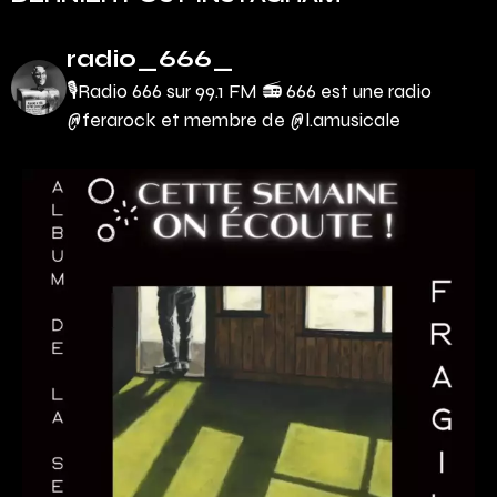
radio_666_
🎙Radio 666 sur 99.1 FM 📻
666 est une radio
@ferarock et membre de @l.amusicale