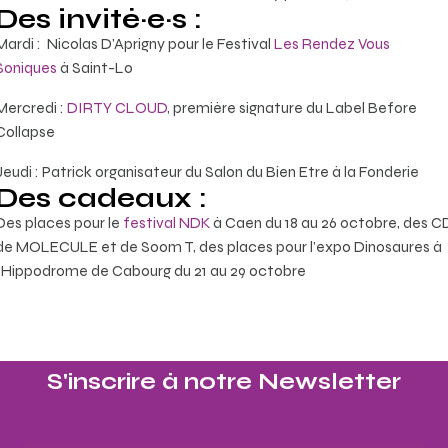
Des invité·e·s :
Mardi : Nicolas D’Aprigny pour le Festival
Les Rendez Vous
Soniques
à Saint-Lo
Mercredi :
DIRTY CLOUD
, première signature du Label Before
Collapse
Jeudi : Patrick organisateur du Salon du Bien Etre à la Fonderie
Des cadeaux :
Des places pour le
festival NDK
à Caen du 18 au 26 octobre, des C
de MOLECULE et de Soom T, des places pour l’expo Dinosaures à
l’Hippodrome de Cabourg du 21 au 29 octobre
S'inscrire à notre Newsletter​