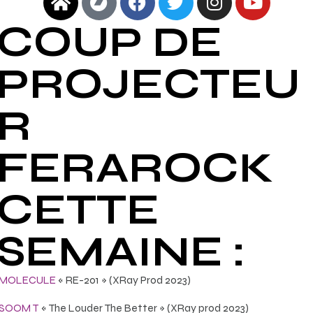
COUP DE
PROJECTEU
R
FERAROCK
CETTE
SEMAINE :
MOLECULE
« RE-201 » (XRay Prod 2023)
SOOM T
« The Louder The Better » (XRay prod 2023)