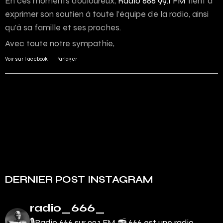
En ces moments douloureux,
Radio 666 99.1 FM
tient à
exprimer son soutien à toute l’équipe de la radio, ainsi
qu’à sa famille et ses proches.
Avec toute notre sympathie,
Voir sur Facebook
·
Partager
DERNIER POST INSTAGRAM
radio_666_
🎙Radio 666 sur 99.1 FM 📻
666 est une radio