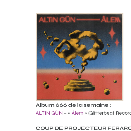
Album 666 de la semaine :
ALTIN GÛN
– «
Âlem
» (Glitterbeat Recor
COUP DE PROJECTEUR FERARO