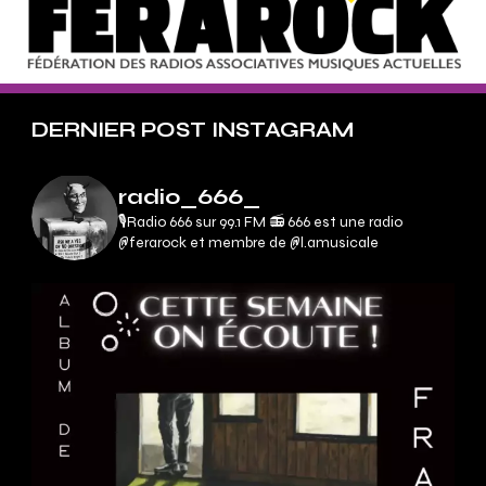
DERNIER POST INSTAGRAM
radio_666_
🎙Radio 666 sur 99.1 FM 📻
666 est une radio
@ferarock et membre de @l.amusicale