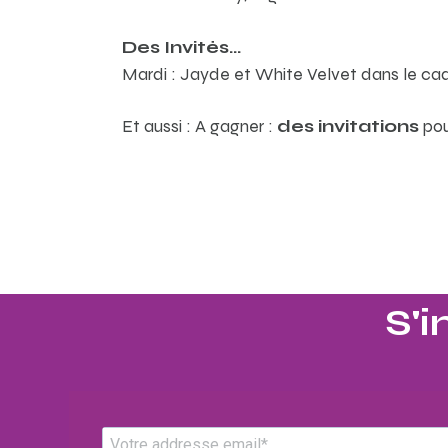
Des Invités…
Mardi : Jayde et White Velvet dans le cad
Et aussi : A gagner :
des invitations
pou
S'i