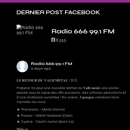
DERNIER POST FACEBOOK
Radio 666 99.1 FM
8,355
Radio 666 99.1 FM
6 days ago
𝐋𝐄 𝐑𝐄𝐓𝐎𝐔𝐑 𝐃𝐔 𝐕𝐀𝐋𝐇’𝐌𝐄𝐓𝐀𝐋 ! 🤘🏻
Prépare-toi pour une nouvelle édition du 𝐕𝐚𝐥𝐡’𝐦𝐞𝐭𝐚𝐥, une soirée
placée sous le signe des riffs puissants, des rythmes percutants et
d'une ambiance survoltée ! Sur scène, 𝟑 𝐠𝐫𝐨𝐮𝐩𝐞𝐬 viendrons faire
trembler les murs :
🔥 Thérendes - Métal (Havre)
🔥 Prosaic - Métal Hardcore (Dijon)
🔥 Cyphre - Death metal (Saint-Lô)
𝐌𝐚𝐢𝐬 𝐜̧𝐚