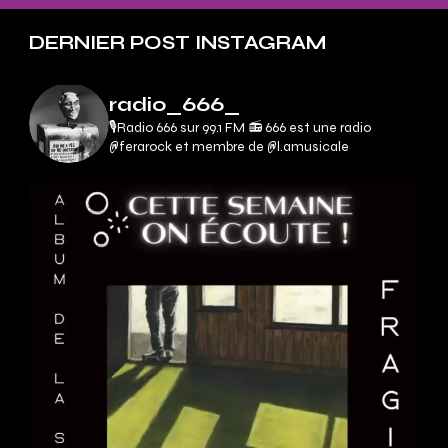
DERNIER POST INSTAGRAM
radio_666_
🎙Radio 666 sur 99.1 FM 📻
666 est une radio
@ferarock et membre de @l.amusicale