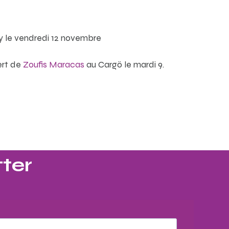
ry le vendredi 12 novembre
ert de
Zoufis Maracas
au Cargö le mardi 9.
ter​