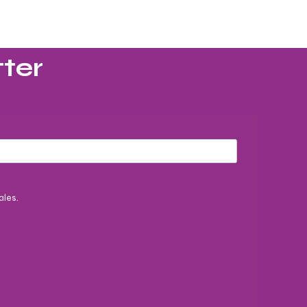
ter​
ales.