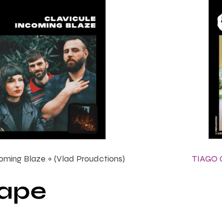
ncoming Blaze » (Vlad Proudctions)
TIAGO
tape