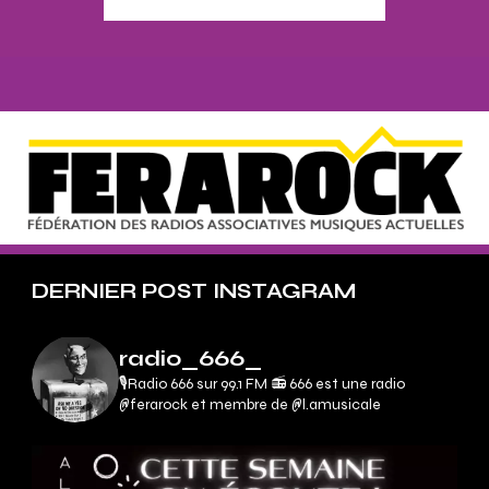
DERNIER POST INSTAGRAM
radio_666_
🎙Radio 666 sur 99.1 FM 📻
666 est une radio
@ferarock et membre de @l.amusicale