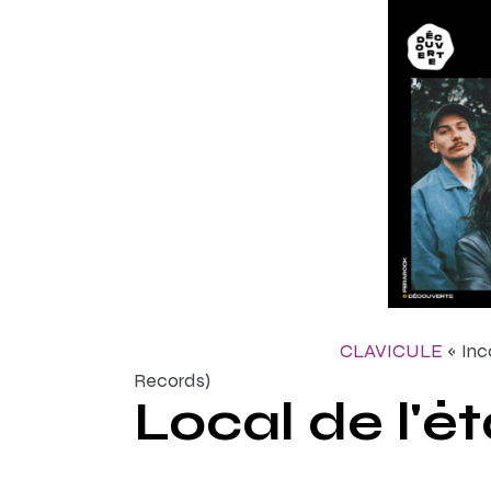
CLAVICULE
« I
Records)
Local de l'é