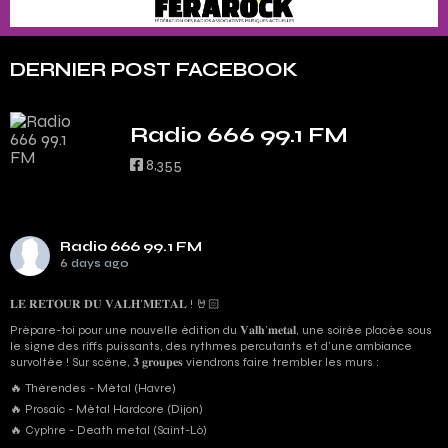
DERNIER POST FACEBOOK
Radio 666 99.1 FM
8,355
Radio 666 99.1 FM
6 days ago
𝐋𝐄 𝐑𝐄𝐓𝐎𝐔𝐑 𝐃𝐔 𝐕𝐀𝐋𝐇’𝐌𝐄𝐓𝐀𝐋 ! 🤘🏻
Prépare-toi pour une nouvelle édition du 𝐕𝐚𝐥𝐡’𝐦𝐞𝐭𝐚𝐥, une soirée placée sous
le signe des riffs puissants, des rythmes percutants et d'une ambiance
survoltée ! Sur scène, 𝟑 𝐠𝐫𝐨𝐮𝐩𝐞𝐬 viendrons faire trembler les murs :
🔥 Thérendes - Métal (Havre)
🔥 Prosaic - Métal Hardcore (Dijon)
🔥 Cyphre - Death metal (Saint-Lô)