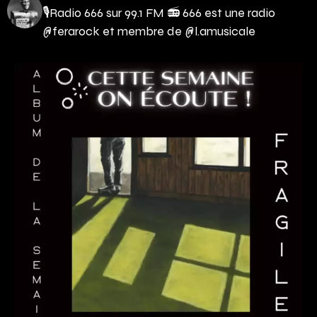
🎙Radio 666 sur 99.1 FM 📻
666 est une radio
@ferarock et membre de @l.amusicale