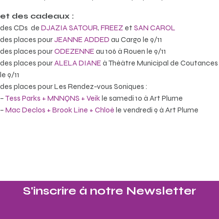
et des cadeaux :
des CDs de
DJAZIA SATOUR
,
FREEZ
et
SAN CAROL
des places pour
JEANNE ADDED
au Cargo le 9/11
des places pour
ODEZENNE
au 106 à Rouen le 9/11
des places pour
ALELA DIANE
à Théâtre Municipal de Coutances
le 9/11
des places pour Les Rendez-vous Soniques :
–
Tess Parks + MNNQNS + Veik
le samedi 10 à Art Plume
–
Mac Declos + Brook Line + Chloé
le vendredi 9 à Art Plume
S'inscrire à notre Newsletter​