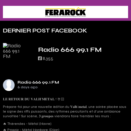
DERNIER POST FACEBOOK
Radio 666 99.1 FM
8,355
Radio 666 99.1 FM
6 days ago
𝐋𝐄 𝐑𝐄𝐓𝐎𝐔𝐑 𝐃𝐔 𝐕𝐀𝐋𝐇’𝐌𝐄𝐓𝐀𝐋 ! 🤘🏻
Prépare-toi pour une nouvelle édition du 𝐕𝐚𝐥𝐡’𝐦𝐞𝐭𝐚𝐥, une soirée placée sous
le signe des riffs puissants, des rythmes percutants et d'une ambiance
survoltée ! Sur scène, 𝟑 𝐠𝐫𝐨𝐮𝐩𝐞𝐬 viendrons faire trembler les murs :
🔥 Thérendes - Métal (Havre)
🔥 Prosaic - Métal Hardcore (Dijon)