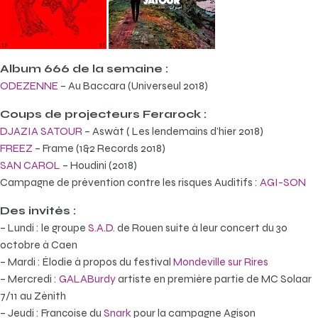
A
lbum
6
66 de la semaine :
ODEZENNE
– Au Baccara (Universeul 2018)
Coups de projecteurs Ferarock :
DJAZIA SATOUR
– Aswât ( Les lendemains d’hier 2018)
FREEZ
– Frame (1&2 Records 2018)
SAN CAROL
– Houdini (2018)
Campagne de prévention contre les risques Auditifs :
AGI-SON
Des invités :
– Lundi : le groupe
S.A.D.
de Rouen suite à leur concert du 30
octobre à Caen
– Mardi : Élodie à propos du festival
Mondeville sur Rires
– Mercredi :
GALABurdy
artiste en première partie de MC Solaar
7/11 au Zénith
– Jeudi : Françoise du
Snark
pour la campagne Agison