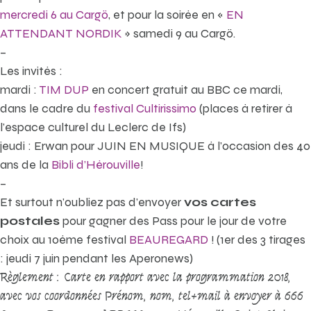
mercredi 6 au Cargö
, et pour la soirée en «
EN
ATTENDANT NORDIK
» samedi 9 au Cargö.
–
Les invités :
mardi :
TIM DUP
en concert gratuit au BBC ce mardi,
dans le cadre du
festival Cultirissimo
(places à retirer à
l’espace culturel du Leclerc de Ifs)
jeudi : Erwan pour JUIN EN MUSIQUE à l’occasion des 40
ans de la
Bibli d’Hérouville
!
–
Et surtout n’oubliez pas d’envoyer
vos cartes
postales
pour gagner des Pass pour le jour de votre
choix au 10ème festival
BEAUREGARD
! (1er des 3 tirages
: jeudi 7 juin pendant les Aperonews)
Règlement : Carte en rapport avec la programmation 2018,
avec vos coordonnées Prénom, nom, tel+mail à envoyer à 666