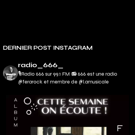
DERNIER POST INSTAGRAM
radio_666_
🎙Radio 666 sur 99.1 FM 📻
666 est une radio
@ferarock et membre de @l.amusicale