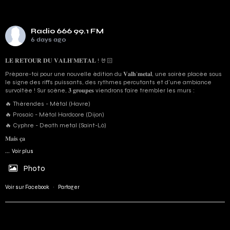
Radio 666 99.1 FM
6 days ago
𝐋𝐄 𝐑𝐄𝐓𝐎𝐔𝐑 𝐃𝐔 𝐕𝐀𝐋𝐇’𝐌𝐄𝐓𝐀𝐋 ! 🤘🏻
Prépare-toi pour une nouvelle édition du 𝐕𝐚𝐥𝐡’𝐦𝐞𝐭𝐚𝐥, une soirée placée sous
le signe des riffs puissants, des rythmes percutants et d'une ambiance
survoltée ! Sur scène, 𝟑 𝐠𝐫𝐨𝐮𝐩𝐞𝐬 viendrons faire trembler les murs :
🔥 Thérendes - Métal (Havre)
🔥 Prosaic - Métal Hardcore (Dijon)
🔥 Cyphre - Death metal (Saint-Lô)
𝐌𝐚𝐢𝐬 𝐜̧𝐚
...
Voir plus
Photo
Voir sur Facebook
·
Partager