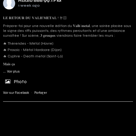
Radio 666 99.1 FM
1 week ago
𝐋𝐄 𝐑𝐄𝐓𝐎𝐔𝐑 𝐃𝐔 𝐕𝐀𝐋𝐇’𝐌𝐄𝐓𝐀𝐋 ! 🤘🏻
Prépare-toi pour une nouvelle édition du 𝐕𝐚𝐥𝐡’𝐦𝐞𝐭𝐚𝐥, une soirée placée sous
le signe des riffs puissants, des rythmes percutants et d'une ambiance
survoltée ! Sur scène, 𝟑 𝐠𝐫𝐨𝐮𝐩𝐞𝐬 viendrons faire trembler les murs :
🔥 Thérendes - Métal (Havre)
🔥 Prosaic - Métal Hardcore (Dijon)
🔥 Cyphre - Death metal (Saint-Lô)
𝐌𝐚𝐢𝐬 𝐜̧𝐚
...
Voir plus
Photo
Voir sur Facebook
·
Partager