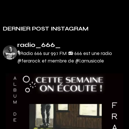
DERNIER POST INSTAGRAM
radio_666_
🎙Radio 666 sur 99.1 FM 📻
666 est une radio
@ferarock et membre de @l.amusicale