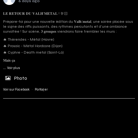
6 days ago
𝐋𝐄 𝐑𝐄𝐓𝐎𝐔𝐑 𝐃𝐔 𝐕𝐀𝐋𝐇’𝐌𝐄𝐓𝐀𝐋 ! 🤘🏻
Prépare-toi pour une nouvelle édition du 𝐕𝐚𝐥𝐡’𝐦𝐞𝐭𝐚𝐥, une soirée placée sous
le signe des riffs puissants, des rythmes percutants et d'une ambiance
survoltée ! Sur scène, 𝟑 𝐠𝐫𝐨𝐮𝐩𝐞𝐬 viendrons faire trembler les murs :
🔥 Thérendes - Métal (Havre)
🔥 Prosaic - Métal Hardcore (Dijon)
🔥 Cyphre - Death metal (Saint-Lô)
𝐌𝐚𝐢𝐬 𝐜̧𝐚
...
Voir plus
Photo
Voir sur Facebook
·
Partager