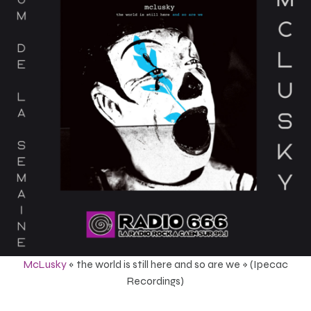
McLusky
« the world is still here and so are we » (Ipecac
Recordings)