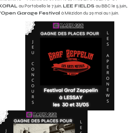
KORAL
au Portobello le 7 juin,
LEE FIELDS
au BBC le 5 juin
,
l’Open Garage Festival
à Mézidon du 29 mai au 1 juin.