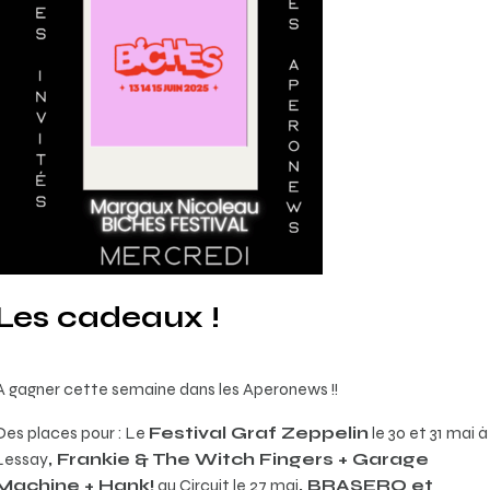
Les cadeaux !
A gagner cette semaine dans les Aperonews !!
Des places pour : Le
Festival Graf Zeppelin
le 30 et 31 mai à
Lessay
, Frankie & The Witch Fingers + Garage
Machine + Hank!
au Circuit le 27 mai
, BRASERO et