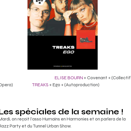
ELISE BOURN
« Covenant » (Collectif
Opera)
TREAKS
« Ego » (Autoproduction)
Les spéciales de la semaine !
Mardi, on reçoit l’asso Humains en Harmonies et on parlera de la
Razz Party et du Tunnel Urban Show.