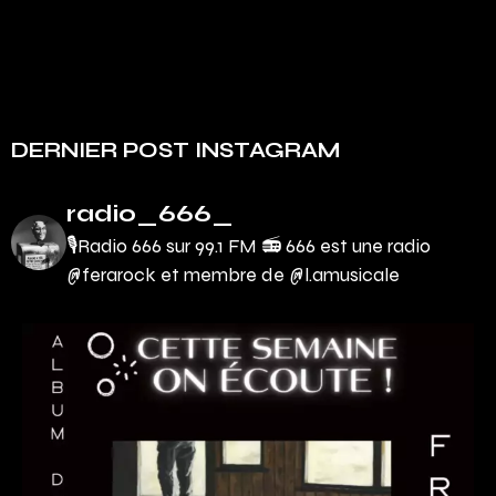
DERNIER POST INSTAGRAM
radio_666_
🎙Radio 666 sur 99.1 FM 📻
666 est une radio
@ferarock et membre de @l.amusicale