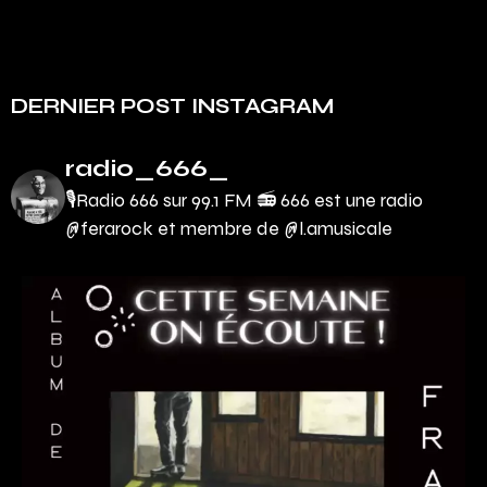
DERNIER POST INSTAGRAM
radio_666_
🎙Radio 666 sur 99.1 FM 📻
666 est une radio
@ferarock et membre de @l.amusicale