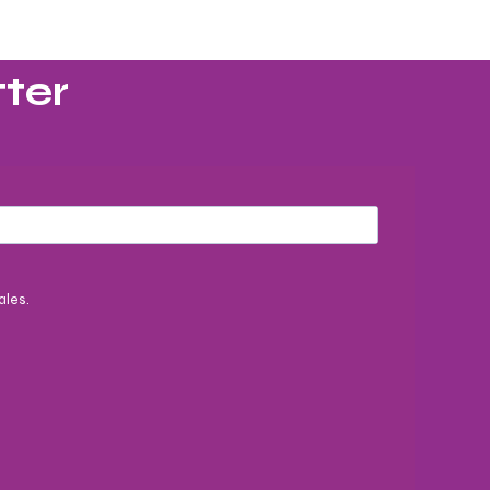
ter​
ales.