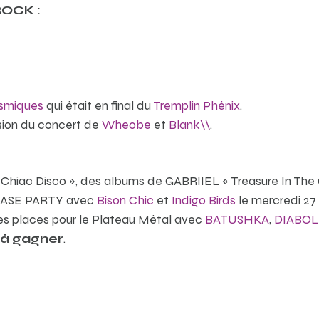
OCK :
smiques
qui était en final du
Tremplin Phénix
.
sion du concert de
Wheobe
et
Blank\\
.
Chiac Disco », des albums de GABRIIEL « Treasure In The
ELEASE PARTY avec
Bison Chic
et
Indigo Birds
le mercredi 27 
des places pour le Plateau Métal avec
BATUSHKA
,
DIABOL
à gagner
.