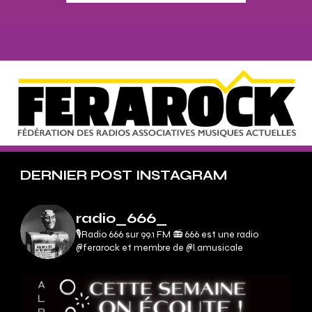
DERNIER POST INSTAGRAM
radio_666_
🎙Radio 666 sur 99.1 FM 📻
666 est une radio
@ferarock et membre de @l.amusicale