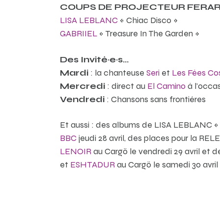
COUPS DE PROJECTEUR FERAR
LISA LEBLANC
« Chiac Disco »
GABRIIEL
« Treasure In The Garden »
Des Invité·e·s…
Mardi
: la chanteuse
Seri
et
Les Fées Co
Mercredi
: direct au
El Camino
à l’occa
Vendredi
: Chansons sans frontières
Et aussi : des albums de LISA LEBLANC « 
BBC
jeudi 28 avril, des places pour la R
LENOIR
au Cargö le vendredi 29 avril et 
et
ESHTADUR
au Cargö le samedi 30 avril