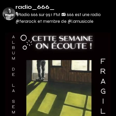
radio_666_
🎙Radio 666 sur 99.1 FM 📻
666 est une radio
@ferarock et membre de @l.amusicale