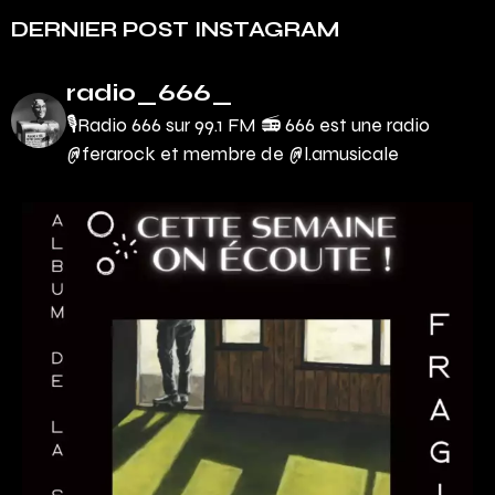
DERNIER POST INSTAGRAM
radio_666_
🎙Radio 666 sur 99.1 FM 📻
666 est une radio
@ferarock et membre de @l.amusicale