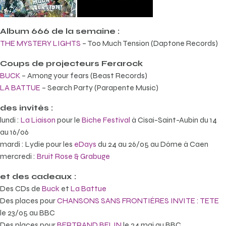
Album 666 de la semaine :
THE MYSTERY LIGHTS
– Too Much Tension (Daptone Records)
Coups de projecteurs Ferarock
BUCK
– Among your fears (Beast Records)
LA BATTUE
– Search Party (Parapente Music)
des invités :
lundi :
La Liaison
pour le
Biche Festival
à Cisai-Saint-Aubin du 14
au 16/06
mardi : Lydie pour les
eDays
du 24 au 26/05 au Dôme à Caen
mercredi :
Bruit Rose & Grabuge
et des cadeaux :
Des CDs de
Buck
et
La Battue
Des places pour
CHANSONS SANS FRONTIÈRES INVITE : TETE
le 23/05 au BBC
Des places pour
BERTRAND BELIN
le 24 mai au BBC